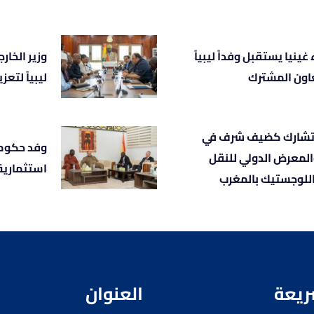
غينيا يستقبل وفداً ليبياً
وزير الخار
عاون المشترك
ليبياً لتعز
تشارك كضيف شرف في
وفد حكوم
المعرض الدولي للنقل
استثمارية
اللوجستيك بالمغرب
ريعة
العنوان