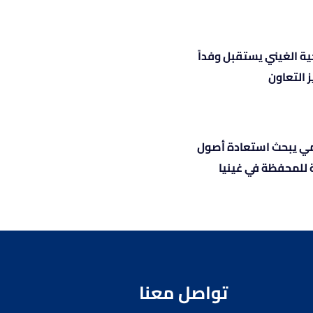
جية الغيني يستقبل وفداً
يز التعاون
ي يبحث استعادة أصول
 للمحفظة في غينيا
تواصل معنا