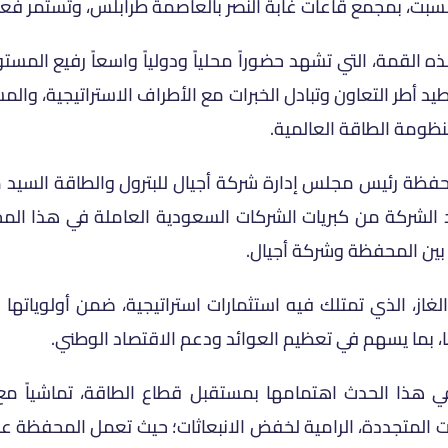
بمجمع قاعات غابة النصر بالعاصمة طرابلس، وتستمر فعالياتها حتى 26 ين
لقمة، التي تشهد حضوراً محلياً ودولياً واسعاً رفيع المستو
يد أطر التعاون وتبادل الخبرات مع الأطراف الاستراتيجية، وا
نظومة الطاقة العالمية.
فظة رئيس مجلس إدارة شركة أجيال للبترول والطاقة السيد 
د الشركة من كبريات الشركات السعودية العاملة في هذا المجا
 بين المحفظة وشركة أجيال.
از، الذي تمتلك فيه استثمارات استراتيجية، ضمن أولوياتها 
بما يسهم في تعظيم العوائد ودعم الاقتصاد الوطني.
هذا الحدث اهتمامها بمستقبل قطاع الطاقة، تماشياً م
اقات المتجددة، الرامية لخفض الانبعاثات؛ حيث تعمل المحفظة ع