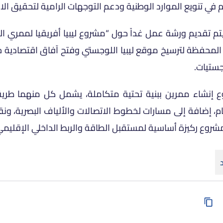
 في تنويع الموارد الوطنية ودعم التوجهات الرامية لتحقيق الا
تقديم ورشة عمل غداً حول “مشروع ليبيا أفريقيا لممري العب
اها المحفظة لترسيخ موقع ليبيا اللوجستي وفتح آفاق اقتصادية 
جستيات.
إنشاء ممرين ببنية تحتية متكاملة، يشمل كل منهما طريقاً ب
ام، إضافة إلى مسارات لخطوط الاتصالات والألياف البصرية، ون
شروع ركيزة أساسية لمستقبل الطاقة والربط الداخلي الإقليمي