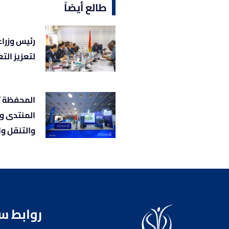
طالع أيضاً
رئيس وزراء 
لتعزيز الت
المحفظة 
المنتدى و
والتنقل و
روابط س