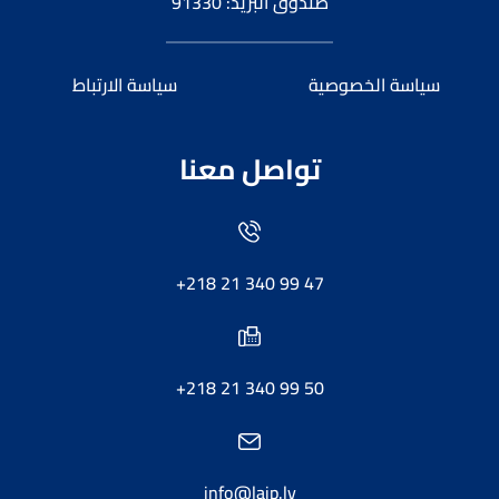
صندوق البريد: 91330
سياسة الخصوصية
سياسة الارتباط
تواصل معنا
+218 21 340 99 47
+218 21 340 99 50
info@laip.ly