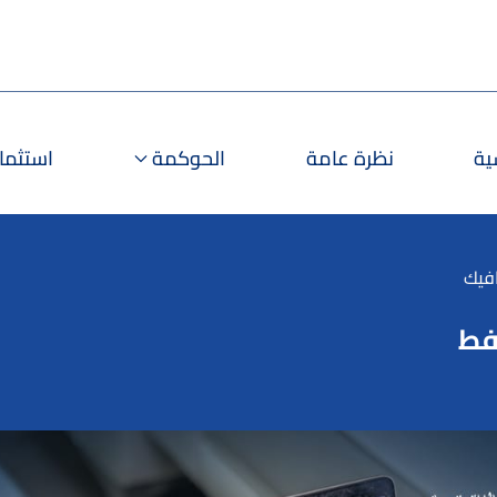
ية
نظرة عامة
الحوكمة
استثمارا
افيك
نفط