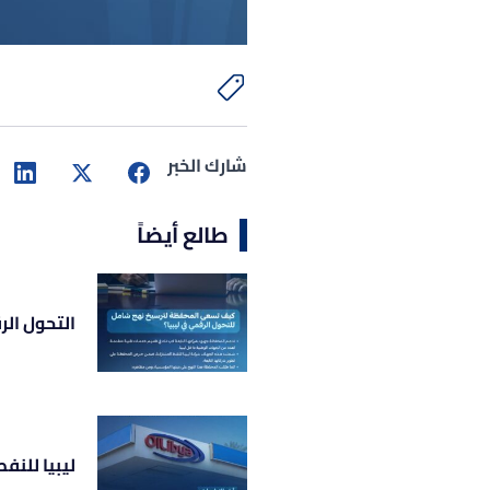
شارك الخبر
طالع أيضاً
التحول ال
ليبيا للنف